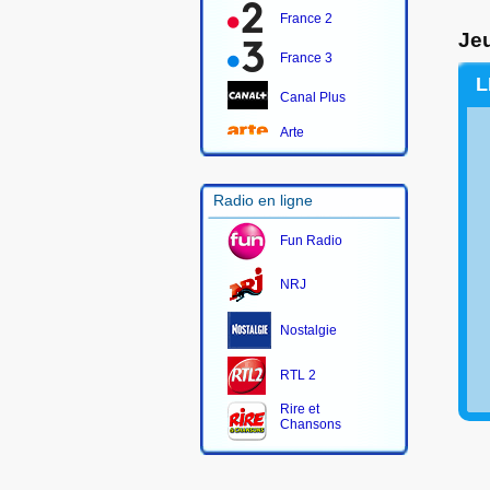
France 2
Jeu
France 3
L
Canal Plus
Arte
Radio en ligne
Fun Radio
NRJ
Nostalgie
RTL 2
Rire et
Chansons