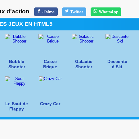
x d'action
J'aime
Twitter
WhatsApp
ES JEUX EN HTML5
Bubble
Casse
Galactic
Descente
Shooter
Brique
Shooter
à Ski
Le Saut de
Crazy Car
Flappy