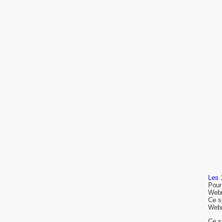
Les 1
Pour
Webm
Ce s
Webm
Ce s