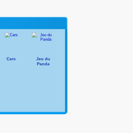
Cars
Jeu du
Panda