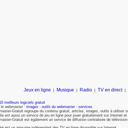
Jeux en ligne
Musique
Radio
TV en direct
|
|
|
|
0 meilleurs logiciels gratuit
 le webmaster :
images
-
outils du webmaster
-
services
aster-Gratuit regroupe du contenu gratuit, articles, images, outils à utiliser 
ite est aussi un service de jeu en ligne pour jouer gratuitement sur Internet et
aster-Gratuit est également un service de diffusion centralisée de télévision
ite est un annuaire indépendant des TV en ligne disponible sur Internet.