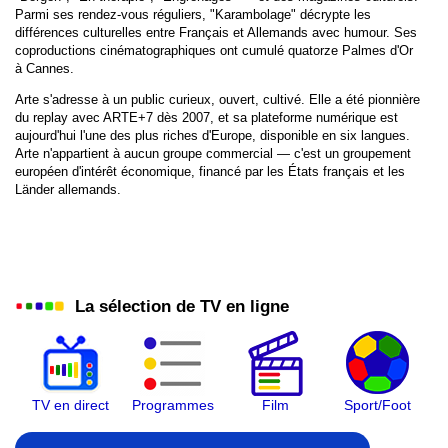
Parmi ses rendez-vous réguliers, "Karambolage" décrypte les
LCP
différences culturelles entre Français et Allemands avec humour. Ses
coproductions cinématographiques ont cumulé quatorze Palmes d'Or
W9
à Cannes.
Arte s'adresse à un public curieux, ouvert, cultivé. Elle a été pionnière
TMC
du replay avec ARTE+7 dès 2007, et sa plateforme numérique est
aujourd'hui l'une des plus riches d'Europe, disponible en six langues.
TFX
Arte n'appartient à aucun groupe commercial — c'est un groupement
européen d'intérêt économique, financé par les États français et les
Gulli
Länder allemands.
BFM TV
CNews
La sélection de TV en ligne
CStar
T18
HDI
TV en direct
Programmes
Film
Sport/Foot
Equipe TV