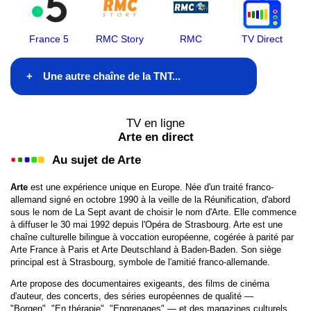
France 5
RMC Story
RMC
TV Direct
Une autre chaîne de la TNT...
TF1
TV en ligne
Arte en direct
France 2
Au sujet de Arte
France 3
Arte
est une expérience unique en Europe. Née d'un traité franco-
allemand signé en octobre 1990 à la veille de la Réunification, d'abord
France 4
sous le nom de La Sept avant de choisir le nom d'Arte. Elle commence
à diffuser le 30 mai 1992 depuis l'Opéra de Strasbourg. Arte est une
France 5
chaîne culturelle bilingue à voccation européenne, cogérée à parité par
Arte France à Paris et Arte Deutschland à Baden-Baden. Son siège
principal est à Strasbourg, symbole de l'amitié franco-allemande.
M6
Arte propose des documentaires exigeants, des films de cinéma
Arte
d'auteur, des concerts, des séries européennes de qualité —
"Borgen", "En thérapie", "Engrenages" — et des magazines culturels.