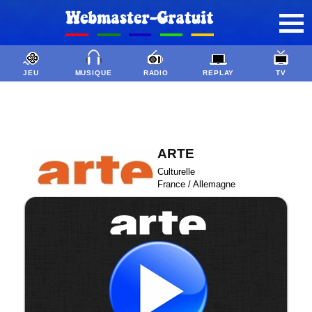
JEU
MUSIQUE
RADIO
REPLAY
TV
ARTE
Culturelle
France / Allemagne