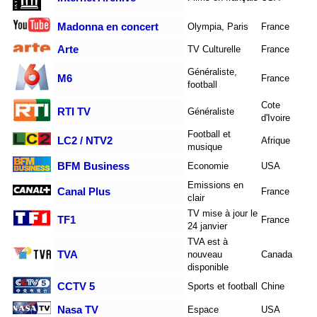
Madonna en concert
Olympia, Paris
France
Arte
TV Culturelle
France
Généraliste,
M6
France
football
Cote
RTI TV
Généraliste
d'Ivoire
Football et
LC2 / NTV2
Afrique
musique
BFM Business
Economie
USA
Emissions en
Canal Plus
France
clair
TV mise à jour le
TF1
France
24 janvier
TVA est à
TVA
nouveau
Canada
disponible
CCTV 5
Sports et football
Chine
Nasa TV
Espace
USA