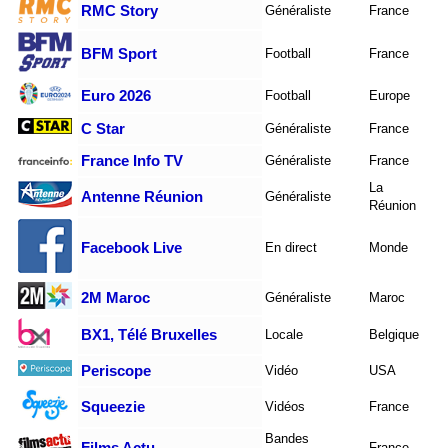
RMC Story
Généraliste
France
BFM Sport
Football
France
Euro 2026
Football
Europe
C Star
Généraliste
France
France Info TV
Généraliste
France
La
Antenne Réunion
Généraliste
Réunion
Facebook Live
En direct
Monde
2M Maroc
Généraliste
Maroc
BX1, Télé Bruxelles
Locale
Belgique
Periscope
Vidéo
USA
Squeezie
Vidéos
France
Bandes
Films Actu
France