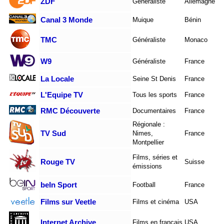
ZDF
Généraliste
Allemagne
Canal 3 Monde
Muique
Bénin
TMC
Généraliste
Monaco
W9
Généraliste
France
La Locale
Seine St Denis
France
L'Equipe TV
Tous les sports
France
RMC Découverte
Documentaires
France
Régionale :
TV Sud
Nimes,
France
Montpellier
Films, séries et
Rouge TV
Suisse
émissions
beIn Sport
Football
France
Films sur Veetle
Films et cinéma
USA
Internet Archive
Films en français
USA