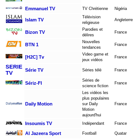
Emmanuel TV
TV Chrétienne
Nigéria
Télévision
Islam TV
Angleterre
religieuse
Parodies et
Bizon TV
France
délires
Nouvelles
BTN 1
France
tendances
Video game et
[H2C] Tv
France
jeux vidéos
SERIE
Série TV
Séries télé
France
TV
Séries de
Sériz-FI
France
science fiction
Les vidéos les
plus populaires
Daily Motion
sur Daily
France
Motion
aujourd'hui
Insoumis TV
Indépendant
France
Al Jazeera Sport
Football
Quatar