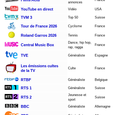
annonces
YouTube en direct
Vidéo
USA
TVM 3
Top 50
Suisse
Tour de France 2026
Cyclisme
France
Roland Garros 2026
Tennis
France
Dance, hip hop,
Central Music Box
France
rap, ragga
TVE
Généraliste
Espagne
Les émissions cultes
Culte
France
de la TV
RTBF
Généraliste
Belgique
RTS 1
Généraliste
Suisse
Jeunesse et
RTS 2
Suisse
sport
BBC
Généraliste
Allemagne