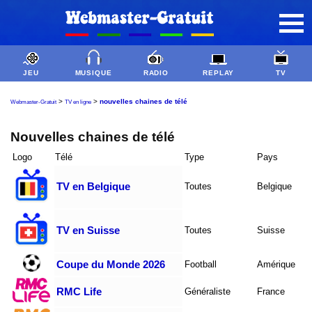
JEU
MUSIQUE
RADIO
REPLAY
TV
>
>
nouvelles chaines de télé
Webmaster-Gratuit
TV en ligne
Nouvelles chaines de télé
Logo
Télé
Type
Pays
TV en Belgique
Toutes
Belgique
TV en Suisse
Toutes
Suisse
Coupe du Monde 2026
Football
Amérique
RMC Life
Généraliste
France