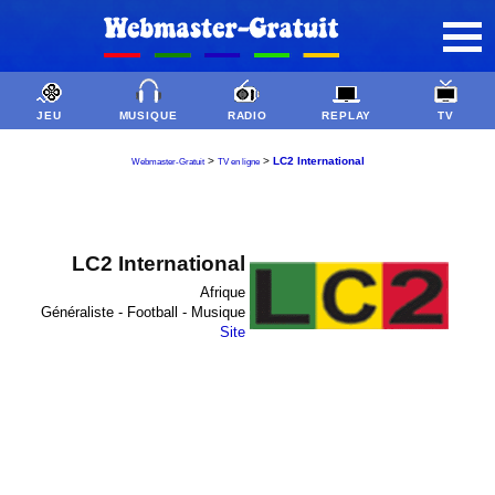
JEU
MUSIQUE
RADIO
REPLAY
TV
>
>
LC2 International
Webmaster-Gratuit
TV en ligne
LC2 International
Afrique
Généraliste - Football - Musique
Site