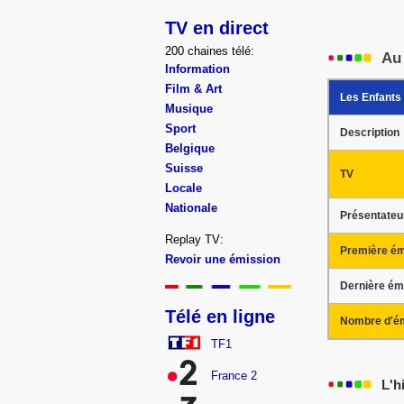
TV en direct
200 chaines télé:
Au
Information
Film & Art
Les Enfants
Musique
Sport
Description
Belgique
Suisse
TV
Locale
Nationale
Présentateu
Replay TV:
Première ém
Revoir une émission
Dernière ém
Télé en ligne
Nombre d'é
TF1
France 2
L'h