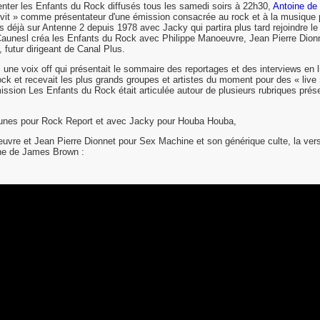
nter les Enfants du Rock diffusés tous les samedi soirs à 22h30,
Antoine de
évit » comme présentateur d'une émission consacrée au rock et à la musique
 déjà sur Antenne 2 depuis 1978 avec Jacky qui partira plus tard rejoindre le
aunesl créa les Enfants du Rock avec Philippe Manoeuvre, Jean Pierre Dionn
 futur dirigeant de Canal Plus.
rs une voix off qui présentait le sommaire des reportages et des interviews en 
 rock et recevait les plus grands groupes et artistes du moment pour des « live
mission Les Enfants du Rock était articulée autour de plusieurs rubriques pré
unes pour Rock Report et avec Jacky pour Houba Houba,
uvre et Jean Pierre Dionnet pour Sex Machine et son générique culte, la vers
ne de James Brown :