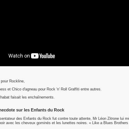
 pour Rockline,
ss et Chico d'agneau pour Rock 'n' Roll Graffiti entre autres.
Chabat faisait les enchaînements.
necdote sur les Enfants du Rock
sentateur des Enfants du Rock fut contre toute attente, Mr Léon Zitrone lui 
oir avec les cheveux gominés et les lunettes noires. « Like a Blues Brothers