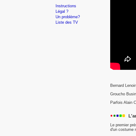
Instructions
Légal ?
Un problème?
Liste des TV
Bernard Lenoir
Groucho Busine
Parfois Alain 
L'a
Le premier pré
d'un costume n