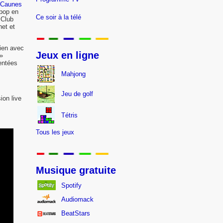
 Caunes
 pop en
Ce soir à la télé
 Club
et et
lien avec
Jeux en ligne
 »
sentées
Mahjong
Jeu de golf
ion live
Tétris
Tous les jeux
Musique gratuite
Spotify
Audiomack
BeatStars