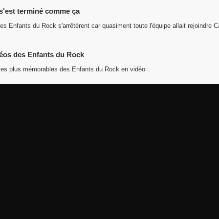
s'est terminé comme ça
les Enfants du Rock s'arrêtèrent car quasiment toute l'équipe allait rejoindre C
éos des Enfants du Rock
es plus mémorables des Enfants du Rock en vidéo :