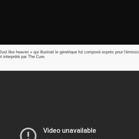
ust like heaven » qui illustrait le générique fut composé exprès pour l'émissi
t interprété par The Cure.