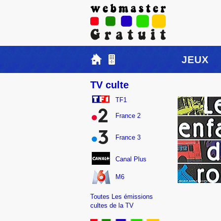
JEUX
TV culte
TF1
France 2
France 3
Canal Plus
M6
Toutes Les émissions
cultes de la TV