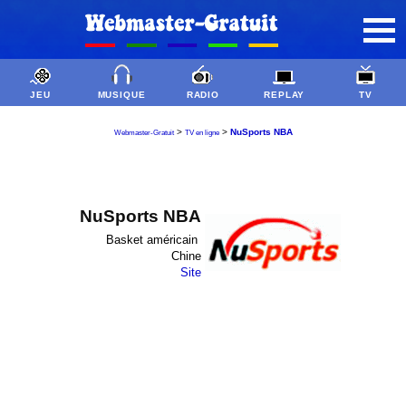
JEU
MUSIQUE
RADIO
REPLAY
TV
>
>
NuSports NBA
Webmaster-Gratuit
TV en ligne
NuSports NBA
Basket américain
Chine
Site