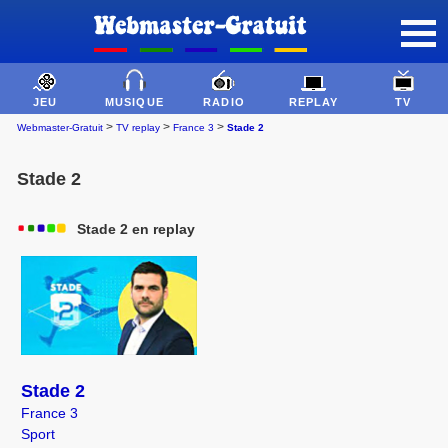
JEU
MUSIQUE
RADIO
REPLAY
TV
>
>
>
Webmaster-Gratuit
TV replay
France 3
Stade 2
Stade 2
Stade 2 en replay
Stade 2
France 3
Sport