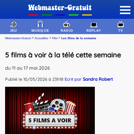
JEU
MUSIQUE
RADIO
REPLAY
TV
>
>
>
Webmaster-Gratuit
Actualités
Film
Les films de la semaine
5 films à voir à la télé cette semaine
du 11 au 17 mai 2026
Publié le 10/05/2026 à 23h18
Ecrit par
Sandra Robert