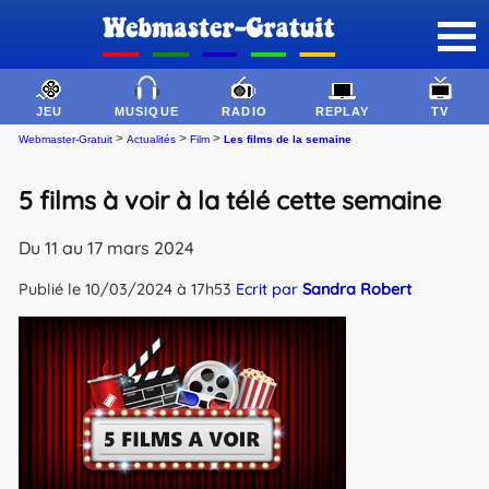
JEU
MUSIQUE
RADIO
REPLAY
TV
>
>
>
Webmaster-Gratuit
Actualités
Film
Les films de la semaine
5 films à voir à la télé cette semaine
Du 11 au 17 mars 2024
Publié le 10/03/2024 à 17h53
Ecrit par
Sandra Robert